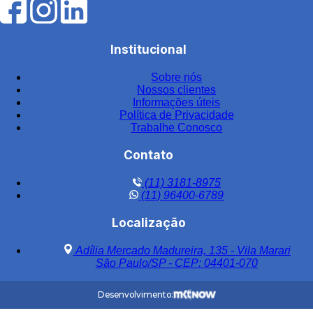
Filtro de água industrial
Filtro de água industrial inox
Institucional
Filtro de carvão
Sobre nós
Filtro de carvão ativado para água
Nossos clientes
Filtro de carvão ativado industrial
Informações úteis
Política de Privacidade
Filtro de carvão ativado para tratamento de água
Trabalhe Conosco
Filtro de carvão preço
Contato
Filtro central
(11) 3181-8975
Filtro central de água
(11) 96400-6789
Filtro central de água em aço inox
Localização
Filtro central de água inox
Adília Mercado Madureira, 135 - Vila Marari
Filtro central de água potável aço inox
São Paulo/SP - CEP: 04401-070
Filtro central para condomínios
Desenvolvimento:
Filtro central polipropileno