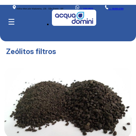
Adília Mercado Madureira, 135 - São Paulo - SP
11
3181-8975
11
96400-6789
☰
Zeólitos filtros