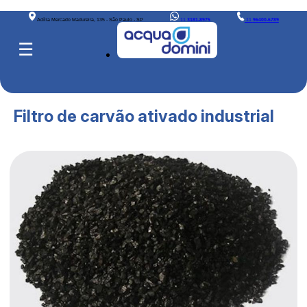
Adília Mercado Madureira, 135 - São Paulo - SP
11
3181-8975
11
96400-6789
☰
Filtro de carvão ativado industrial