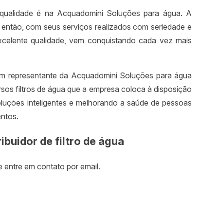
água
de qualidade é na Acquadomini Soluções para água. A
então, com seus serviços realizados com seriedade e
Equipa
excelente qualidade, vem conquistando cada vez mais
Estaçã
Fábric
 representante da Acquadomini Soluções para água
Fabric
os filtros de água que a empresa coloca à disposição
Filtro 
oluções inteligentes e melhorando a saúde de pessoas
Filtro 
entos.
Filtro 
ibuidor de filtro de água
Filtro
Filtro
 entre em contato por email.
Filtro 
Filtro
água