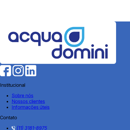
Institucional
Sobre nós
Nossos clientes
Informações úteis
Contato
(11) 3181-8975