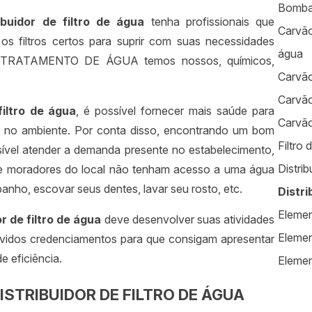
Bomba
ribuidor de filtro de água
tenha profissionais que
Carvão
os filtros certos para suprir com suas necessidades
água
TRATAMENTO DE ÁGUA temos nossos, químicos,
Carvão
Carvão
filtro de água
, é possível fornecer mais saúde para
Carvão
s no ambiente. Por conta disso, encontrando um bom
Filtro 
sível atender a demanda presente no estabelecimento,
Distrib
s e moradores do local não tenham acesso a uma água
anho, escovar seus dentes, lavar seu rosto, etc.
Distri
Elemen
or de filtro de água
deve desenvolver suas atividades
Elemen
evidos credenciamentos para que consigam apresentar
e eficiência.
Element
Empres
TRIBUIDOR DE FILTRO DE ÁGUA
Equipa