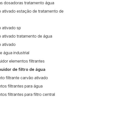
s dosadoras tratamento água
 ativado estação de tratamento de
 ativado sp
 ativado tratamento de água
 ativado
de água industrial
uidor elementos filtrantes
buidor de filtro de água
to filtrante carvão ativado
tos filtrantes para água
os filtrantes para filtro central
a de limpeza de caixa d água sp
mentos para estação de tratamento de