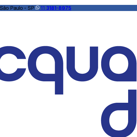
 São Paulo - SP
11
3181-8975
filtro de água
Soli