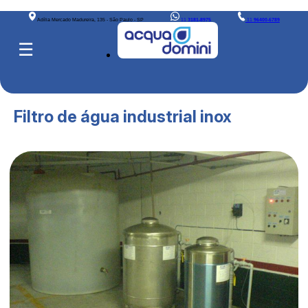
Adília Mercado Madureira, 135 - São Paulo - SP
11
3181-8975
11
96400-6789
☰
Filtro de água industrial inox