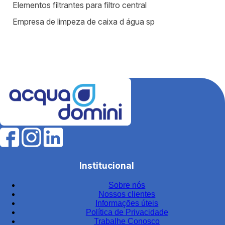
Elementos filtrantes para filtro central
Empresa de limpeza de caixa d água sp
Equipamentos para estação de tratamento de água
Equipamentos para tratamento de água
Estação de tratamento de efluentes industriais
Fábrica de filtros para tratamento de água
Fabricantes de elementos filtrantes
Filtro de água para indústria
Filtro de água industrial
Filtro de água industrial inox
Institucional
Filtro de carvão
Sobre nós
Filtro de carvão ativado para água
Nossos clientes
Filtro de carvão ativado industrial
Informações úteis
Política de Privacidade
Filtro de carvão ativado para tratamento de água
Trabalhe Conosco