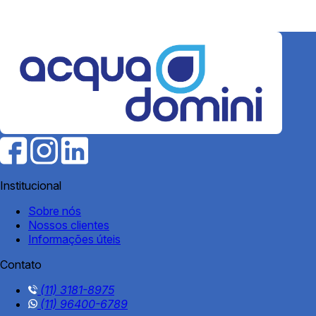
Institucional
Sobre nós
Nossos clientes
Informações úteis
Contato
(11) 3181-8975
(11) 96400-6789