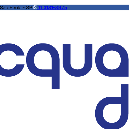
 São Paulo - SP
11
3181-8975
ndustrial
Soli