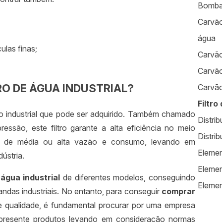
Bomba
Carvão
água
ulas finas;
Carvão
Carvão
O DE ÁGUA INDUSTRIAL?
Carvão
Filtro
ro industrial que pode ser adquirido. Também chamado
Distrib
essão, este filtro garante a alta eficiência no meio
Distrib
que de média ou alta vazão e consumo, levando em
Elemen
ústria.
Elemen
 água industrial
de diferentes modelos, conseguindo
Element
andas industriais. No entanto, para conseguir
comprar
Empres
 qualidade, é fundamental procurar por uma empresa
Equipa
 apresente produtos levando em consideração normas