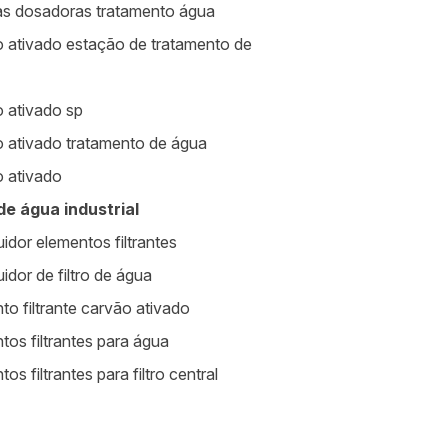
s dosadoras tratamento água
 ativado estação de tratamento de
 ativado sp
 ativado tratamento de água
 ativado
 de água industrial
uidor elementos filtrantes
uidor de filtro de água
to filtrante carvão ativado
tos filtrantes para água
os filtrantes para filtro central
a de limpeza de caixa d água sp
mentos para estação de tratamento de