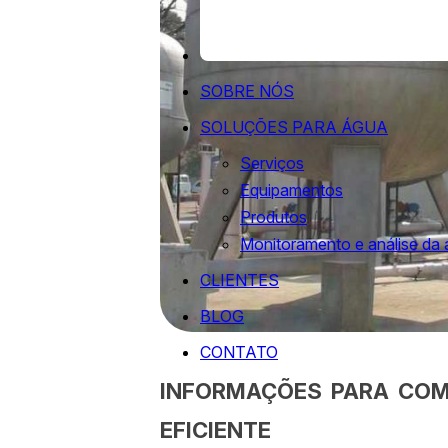
SOBRE NÓS
SOLUÇÕES PARA ÁGUA
Serviços
Equipamentos
Produtos
Monitoramento e análise da
CLIENTES
BLOG
CONTATO
INFORMAÇÕES PARA COMP
EFICIENTE