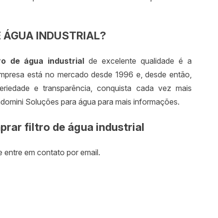
água
Equipa
 ÁGUA INDUSTRIAL?
Estaçã
Fábric
ro de água industrial
de excelente qualidade é a
mpresa está no mercado desde 1996 e, desde então,
Fabric
riedade e transparência, conquista cada vez mais
Filtro 
adomini Soluções para água para mais informações.
Filtro
Filtro 
ar filtro de água industrial
Filtro
 entre em contato por email.
Filtro
Filtro 
Filtro
água