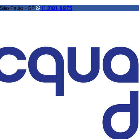
 São Paulo - SP
11
3181-8975
domini é sinônimo de qualidade e exce
zada em Soluções para Água, tratamento de água, reuso de ág
os, filtros centrais, filtros de cartucho, elementos filtrantes,