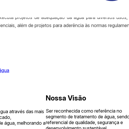
utilizando zeólitas, quartzo, areias, carvões, resinas, cartuch
xecuta projetos de adequação da água para diversos usos
idenciais, além de projetos para aderência às normas regulam
 água
Nossa Visão
Ser reconhecida como referência no
água através das mais
segmento de tratamento de água, send
rcado,
referencial de qualidade, segurança e
de água, melhorando a
desenvolvimento sustentável.