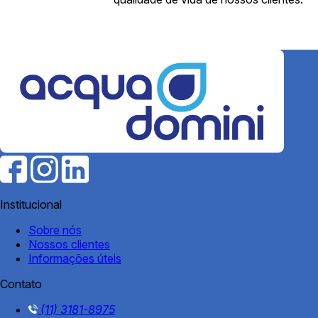
Institucional
Sobre nós
Nossos clientes
Informações úteis
Contato
(11) 3181-8975