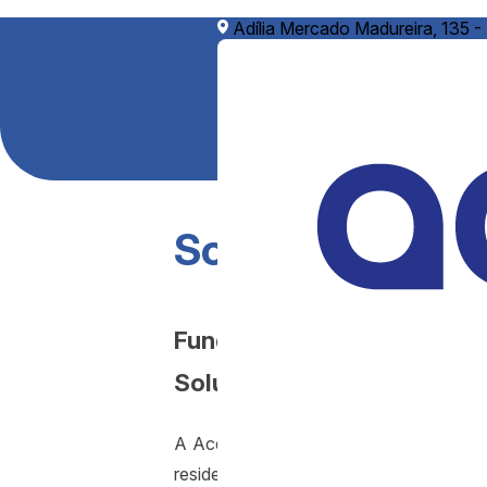
Adília Mercado Madureira, 135 -
Sobre Nós
Fundada em 1996 a Acqua
Soluções para Água.
A Acquadomini é uma empresa especiali
residenciais, fornecimento de equipament