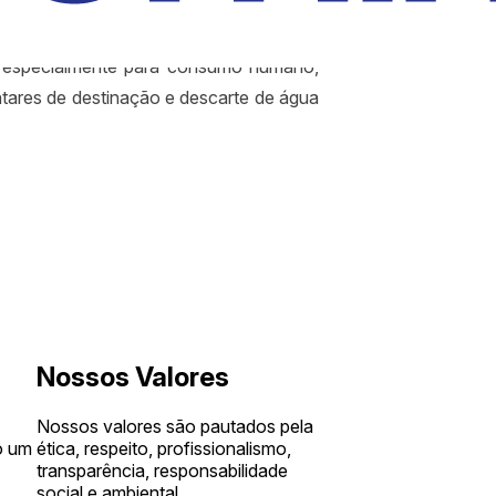
os e outros.
, especialmente para consumo humano,
entares de destinação e descarte de água
Nossos Valores
Nossos valores são pautados pela
ética, respeito, profissionalismo,
o um
transparência, responsabilidade
social e ambiental.