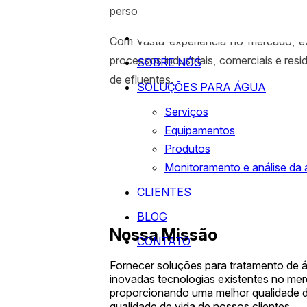
personalizados para adequação da água, 
Com vasta experiência no mercado, e
processos industriais, comerciais e res
SOBRE NÓS
de efluentes.
SOLUÇÕES PARA ÁGUA
Serviços
Equipamentos
Produtos
Monitoramento e análise da
CLIENTES
BLOG
Nossa Missão
CONTATO
Fornecer soluções para tratamento de 
inovadas tecnologias existentes no me
proporcionando uma melhor qualidade 
qualidade de vida de nossos clientes.