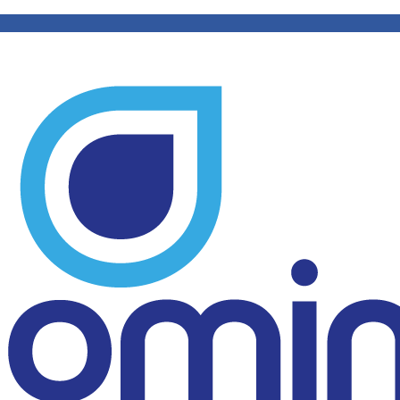
lência, especializada em
ua para fins industriais, comerciais e
 monitoramento de potabilidade e projetos