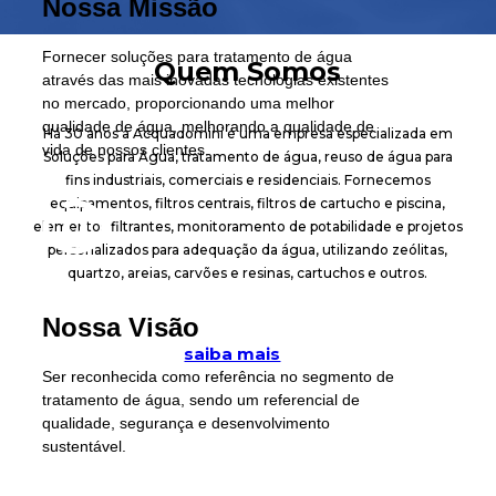
Nossa Missão
Fornecer soluções para tratamento de água
Quem Somos
através das mais inovadas tecnologias existentes
no mercado, proporcionando uma melhor
qualidade de água, melhorando a qualidade de
Há 30 anos a Acquadomini é uma empresa especializada em
vida de nossos clientes.
Soluções para Água, tratamento de água, reuso de água para
fins industriais, comerciais e residenciais. Fornecemos
equipamentos, filtros centrais, filtros de cartucho e piscina,
elementos filtrantes, monitoramento de potabilidade e projetos
personalizados para adequação da água, utilizando zeólitas,
quartzo, areias, carvões e resinas, cartuchos e outros.
Nossa Visão
saiba mais
Ser reconhecida como referência no segmento de
tratamento de água, sendo um referencial de
qualidade, segurança e desenvolvimento
sustentável.