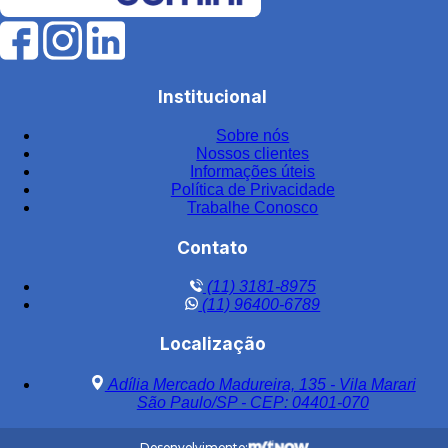
Filtro de água para indústria
Filtro de água industrial
Filtro de água industrial inox
Institucional
Filtro de carvão
Sobre nós
Filtro de carvão ativado para água
Nossos clientes
Filtro de carvão ativado industrial
Informações úteis
Política de Privacidade
Filtro de carvão ativado para tratamento de água
Trabalhe Conosco
Filtro de carvão preço
Contato
Filtro central
(11) 3181-8975
Filtro central de água
(11) 96400-6789
Filtro central de água em aço inox
Localização
Filtro central de água inox
Adília Mercado Madureira, 135 - Vila Marari
Filtro central de água potável aço inox
São Paulo/SP - CEP: 04401-070
Filtro central para condomínios
Desenvolvimento: