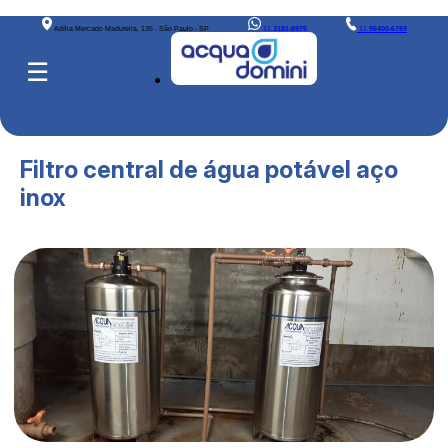
Adília Mercado Madureira, 135 - São Paulo - SP
11
3181-8975
11
96400-6789
☰
Filtro central de água potável aço
inox