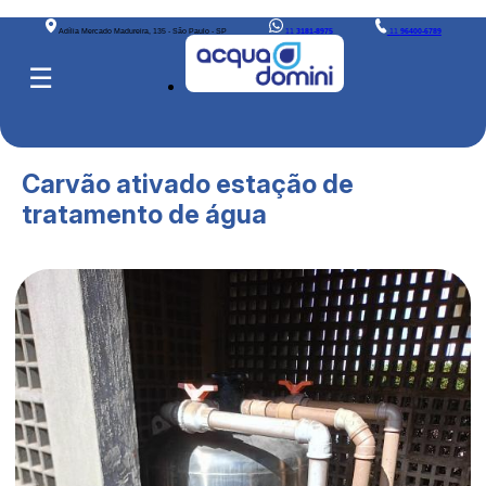
Adília Mercado Madureira, 135 - São Paulo - SP
11
3181-8975
11
96400-6789
☰
Carvão ativado estação de
tratamento de água