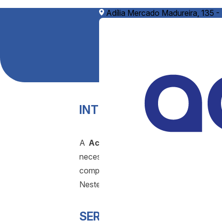
Adília Mercado Madureira, 135 -
INTRODUÇÃO:
A
Acquadomini Soluções para Ág
necessidades industriais, comerciais
comprometidos em oferecer soluções efi
Neste artigo, destacamos nossos princip
SERVIÇOS OFERECIDOS: