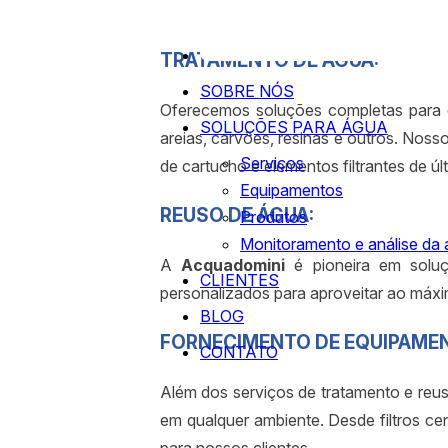
TRATAMENTO DE ÁGUA:
SOBRE NÓS
Oferecemos soluções completas para o 
SOLUÇÕES PARA ÁGUA
areias, carvões, resinas e outros. Nosso
Serviços
de cartucho e elementos filtrantes de úl
Equipamentos
REUSO DE ÁGUA:
Produtos
Monitoramento e análise da
A
Acquadomini
é pioneira em soluçõ
CLIENTES
personalizados para aproveitar ao máxim
BLOG
FORNECIMENTO DE EQUIPAME
CONTATO
Além dos serviços de tratamento e reu
em qualquer ambiente. Desde filtros c