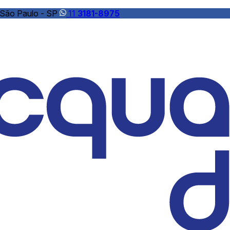
 São Paulo - SP
11
3181-8975
ua
é uma empresa especializada no tratamento e reuso de á
 e residenciais na região de São Paulo. Com uma ampla gam
cazes e personalizadas para garantir a qualidade e a sustent
ais serviços e a expertise que nos diferencia no mercado.